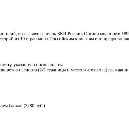
торий, возглавляет список БКИ России. Организованное в 189
торий из 19 стран мира. Российским клиентам они предоставля
почту, указанную после оплаты.
воротов паспорта (2-3 страницы и место жительства) гражданин
ем банков (2780 руб.)