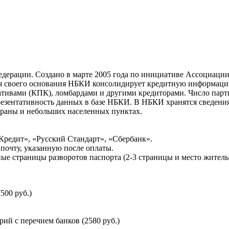
ерации. Создано в марте 2005 года по инициативе Ассоциации 
ня своего основания НБКИ консолидирует кредитную информац
ативами (КПК), ломбардами и другими кредиторами. Число па
резентативность данных в базе НБКИ. В НБКИ хранятся сведени
раны и небольших населенных пунктах.
Кредит», «Русский Стандарт», «Сбербанк».
почту, указанную после оплаты.
ые страницы разворотов паспорта (2-3 страницы и место житель
500 руб.)
й с перечнем банков (2580 руб.)