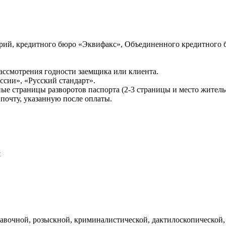
ий, кредитного бюро «Эквифакс», Объединенного кредитного б
ссмотрения годности заемщика или клиента.
сии», «Русский стандарт».
ые страницы разворотов паспорта (2-3 страницы и место житель
почту, указанную после оплаты.
и
авочной, розыскной, криминалистической, дактилоскопической,