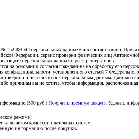
6 г. № 152-ФЗ «О персональных данных» и в соответствии с Прика
йской Федерации, сервис проверки физических лиц Автономно
о защите персональных данных в реестр операторов.
тся на основании согласия гражданина на обработку его персо
вания конфиденциальности, установленного статьей 7 Федерально
остоверной и не относится к персональным данным. Данный сай
либо причинам вы не хотите, чтобы информация, расположенная 
нформацию (500 руб.)
Получить премиум аккаунт
Удалить инфор
ческом режиме).
ег за вычетом комиссии платежных систем.
ученную информацию после покупки.