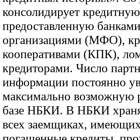
консолидирует кредитну
предоставленную банкам
организациями (МФО), к
кооперативами (КПК), ло
кредиторами. Число парт
информации постоянно уве
максимально возможную р
базе НБКИ. В НБКИ храня
всех заемщиках, имеющи
погашенные кредиты, пр