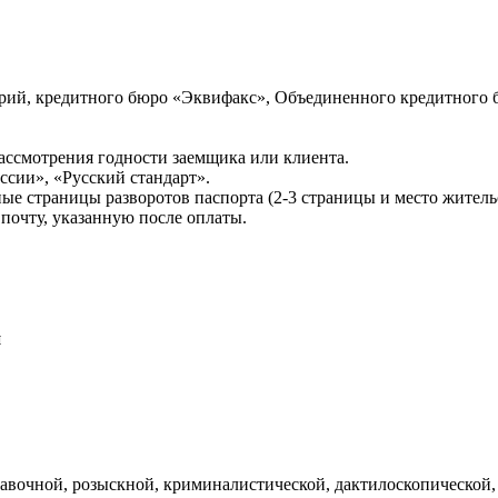
ий, кредитного бюро «Эквифакс», Объединенного кредитного б
ссмотрения годности заемщика или клиента.
сии», «Русский стандарт».
ые страницы разворотов паспорта (2-3 страницы и место житель
почту, указанную после оплаты.
и
авочной, розыскной, криминалистической, дактилоскопической,