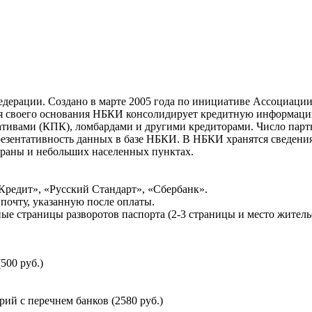
ерации. Создано в марте 2005 года по инициативе Ассоциации 
ня своего основания НБКИ консолидирует кредитную информац
ативами (КПК), ломбардами и другими кредиторами. Число па
резентативность данных в базе НБКИ. В НБКИ хранятся сведени
раны и небольших населенных пунктах.
Кредит», «Русский Стандарт», «Сбербанк».
почту, указанную после оплаты.
ые страницы разворотов паспорта (2-3 страницы и место житель
500 руб.)
й с перечнем банков (2580 руб.)