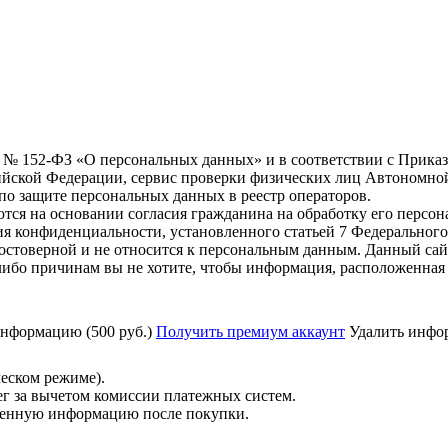
6 г. № 152-ФЗ «О персональных данных» и в соответствии с Прика
йской Федерации, сервис проверки физических лиц Автономно
о защите персональных данных в реестр операторов.
тся на основании согласия гражданина на обработку его персо
вания конфиденциальности, установленного статьей 7 Федерально
стоверной и не относится к персональным данным. Данный сай
либо причинам вы не хотите, чтобы информация, расположенная 
нформацию (500 руб.)
Получить премиум аккаунт
Удалить инфор
ческом режиме).
ег за вычетом комиссии платежных систем.
ученную информацию после покупки.