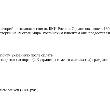
торий, возглавляет список БКИ России. Организованное в 189
торий из 19 стран мира. Российским клиентам они предоставля
почту, указанную после оплаты.
воротов паспорта (2-3 страницы и место жительства) гражданин
ем банков (2780 руб.)