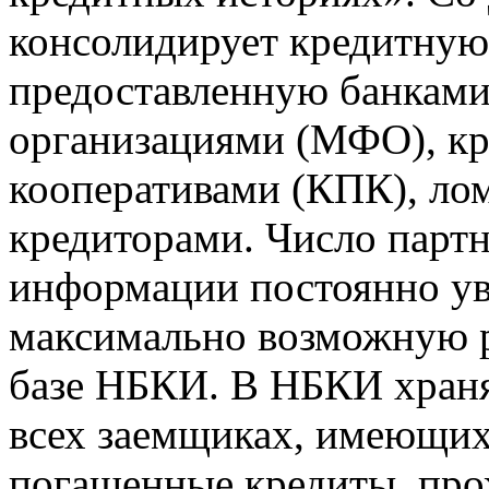
консолидирует кредитну
предоставленную банкам
организациями (МФО), к
кооперативами (КПК), ло
кредиторами. Число парт
информации постоянно уве
максимально возможную р
базе НБКИ. В НБКИ храня
всех заемщиках, имеющи
погашенные кредиты, пр