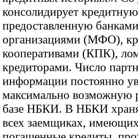
консолидирует кредитну
предоставленную банкам
организациями (МФО), к
кооперативами (КПК), ло
кредиторами. Число парт
информации постоянно уве
максимально возможную р
базе НБКИ. В НБКИ храня
всех заемщиках, имеющи
погашенные кредиты, пр