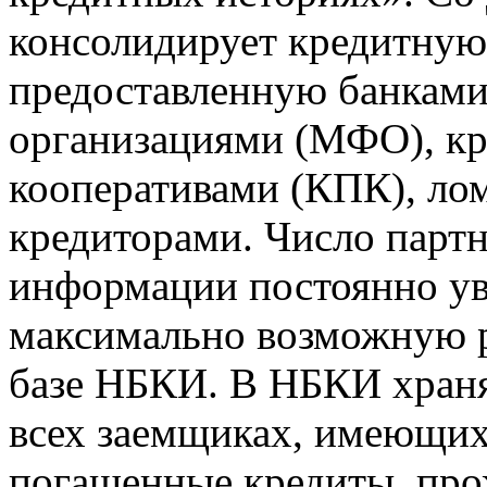
консолидирует кредитну
предоставленную банкам
организациями (МФО), к
кооперативами (КПК), ло
кредиторами. Число парт
информации постоянно уве
максимально возможную р
базе НБКИ. В НБКИ храня
всех заемщиках, имеющи
погашенные кредиты, пр