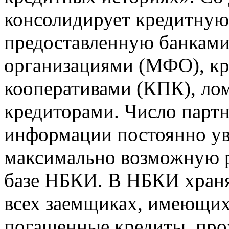
консолидирует кредитну
предоставленную банкам
организациями (МФО), к
кооперативами (КПК), ло
кредиторами. Число парт
информации постоянно уве
максимально возможную р
базе НБКИ. В НБКИ храня
всех заемщиках, имеющи
погашенные кредиты, пр