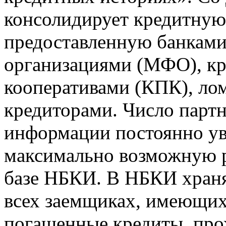
консолидирует кредитну
предоставленную банкам
организациями (МФО), к
кооперативами (КПК), ло
кредиторами. Число парт
информации постоянно уве
максимально возможную р
базе НБКИ. В НБКИ храня
всех заемщиках, имеющи
погашенные кредиты, пр