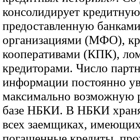
консолидирует кредитну
предоставленную банкам
организациями (МФО), к
кооперативами (КПК), ло
кредиторами. Число парт
информации постоянно уве
максимально возможную р
базе НБКИ. В НБКИ храня
всех заемщиках, имеющи
погашенные кредиты, пр