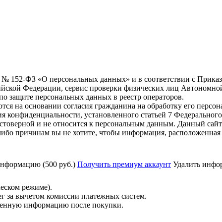
6 г. № 152-ФЗ «О персональных данных» и в соответствии с Прика
йской Федерации, сервис проверки физических лиц Автономно
о защите персональных данных в реестр операторов.
тся на основании согласия гражданина на обработку его персо
вания конфиденциальности, установленного статьей 7 Федерально
стоверной и не относится к персональным данным. Данный сайт
либо причинам вы не хотите, чтобы информация, расположенная 
нформацию (500 руб.)
Получить премиум аккаунт
Удалить инфор
ческом режиме).
ег за вычетом комиссии платежных систем.
ученную информацию после покупки.