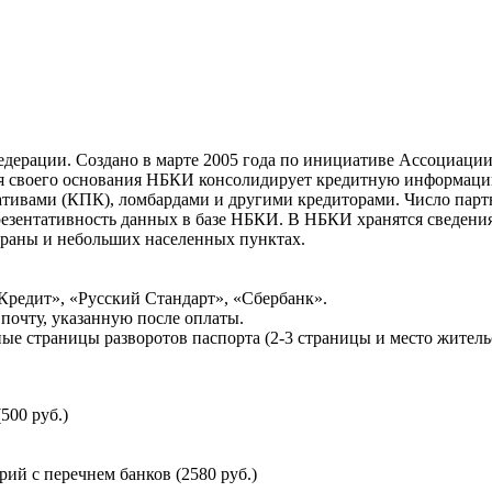
ерации. Создано в марте 2005 года по инициативе Ассоциации 
ня своего основания НБКИ консолидирует кредитную информац
ативами (КПК), ломбардами и другими кредиторами. Число па
резентативность данных в базе НБКИ. В НБКИ хранятся сведени
раны и небольших населенных пунктах.
Кредит», «Русский Стандарт», «Сбербанк».
почту, указанную после оплаты.
ые страницы разворотов паспорта (2-3 страницы и место житель
500 руб.)
й с перечнем банков (2580 руб.)