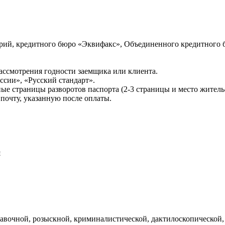
ий, кредитного бюро «Эквифакс», Объединенного кредитного б
ссмотрения годности заемщика или клиента.
сии», «Русский стандарт».
ые страницы разворотов паспорта (2-3 страницы и место житель
почту, указанную после оплаты.
и
авочной, розыскной, криминалистической, дактилоскопической,