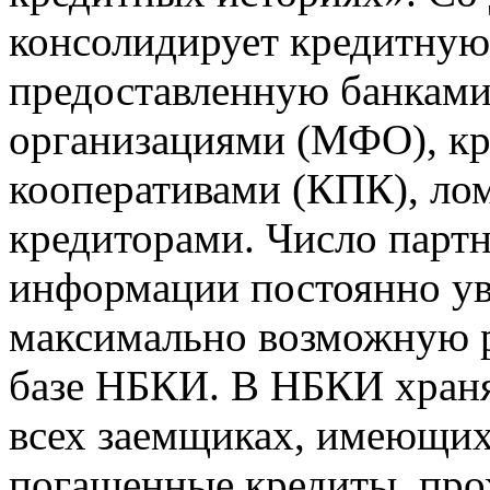
консолидирует кредитну
предоставленную банкам
организациями (МФО), к
кооперативами (КПК), ло
кредиторами. Число парт
информации постоянно уве
максимально возможную р
базе НБКИ. В НБКИ храня
всех заемщиках, имеющи
погашенные кредиты, пр