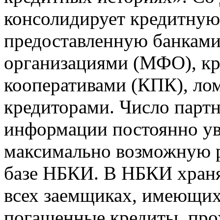
консолидирует кредитну
предоставленную банкам
организациями (МФО), к
кооперативами (КПК), ло
кредиторами. Число парт
информации постоянно уве
максимально возможную р
базе НБКИ. В НБКИ храня
всех заемщиках, имеющи
погашенные кредиты, пр