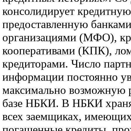
консолидирует кредитну
предоставленную банкам
организациями (МФО), к
кооперативами (КПК), ло
кредиторами. Число парт
информации постоянно уве
максимально возможную р
базе НБКИ. В НБКИ храня
всех заемщиках, имеющи
погашенные кредиты, пр