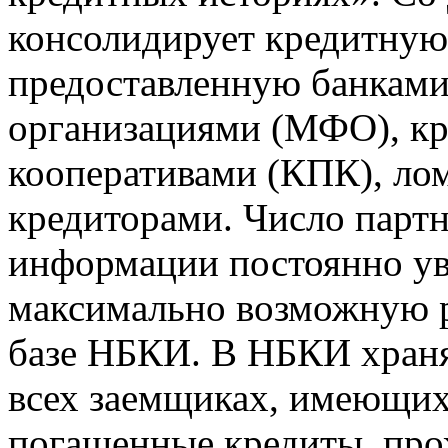
консолидирует кредитну
предоставленную банкам
организациями (МФО), к
кооперативами (КПК), ло
кредиторами. Число парт
информации постоянно уве
максимально возможную р
базе НБКИ. В НБКИ храня
всех заемщиках, имеющи
погашенные кредиты, пр