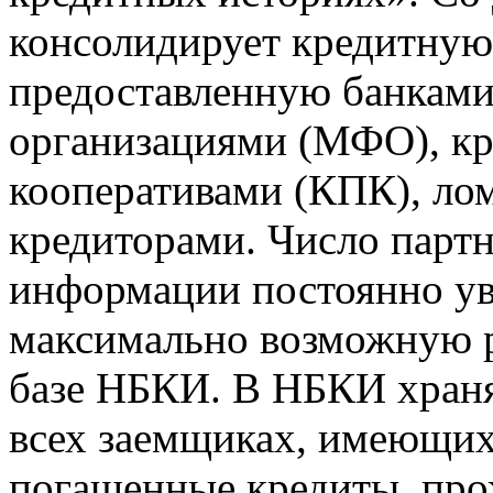
консолидирует кредитну
предоставленную банкам
организациями (МФО), к
кооперативами (КПК), ло
кредиторами. Число парт
информации постоянно уве
максимально возможную р
базе НБКИ. В НБКИ храня
всех заемщиках, имеющи
погашенные кредиты, пр