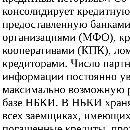
консолидирует кредитну
предоставленную банкам
организациями (МФО), к
кооперативами (КПК), ло
кредиторами. Число парт
информации постоянно уве
максимально возможную р
базе НБКИ. В НБКИ храня
всех заемщиках, имеющи
погашенные кредиты, пр