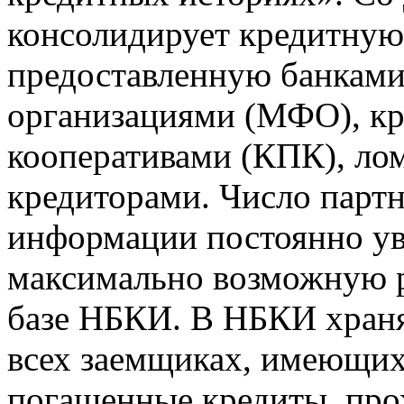
консолидирует кредитну
предоставленную банкам
организациями (МФО), к
кооперативами (КПК), ло
кредиторами. Число парт
информации постоянно уве
максимально возможную р
базе НБКИ. В НБКИ храня
всех заемщиках, имеющи
погашенные кредиты, пр