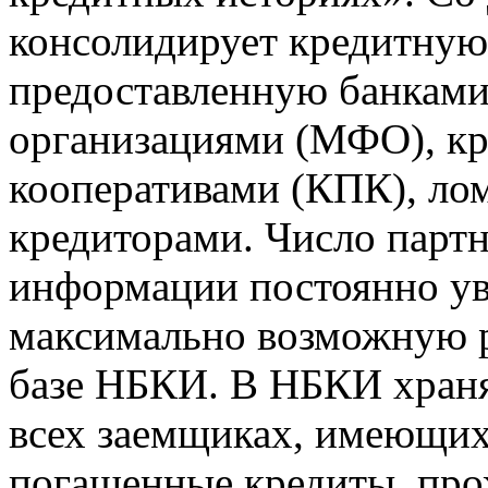
консолидирует кредитну
предоставленную банкам
организациями (МФО), к
кооперативами (КПК), ло
кредиторами. Число парт
информации постоянно уве
максимально возможную р
базе НБКИ. В НБКИ храня
всех заемщиках, имеющи
погашенные кредиты, пр