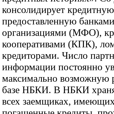
консолидирует кредитну
предоставленную банкам
организациями (МФО), к
кооперативами (КПК), ло
кредиторами. Число парт
информации постоянно уве
максимально возможную р
базе НБКИ. В НБКИ храня
всех заемщиках, имеющи
погашенные кредиты, пр