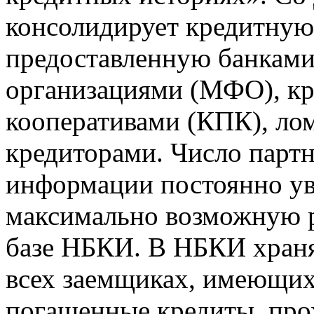
консолидирует кредитну
предоставленную банкам
организациями (МФО), к
кооперативами (КПК), ло
кредиторами. Число парт
информации постоянно уве
максимально возможную р
базе НБКИ. В НБКИ храня
всех заемщиках, имеющи
погашенные кредиты, пр