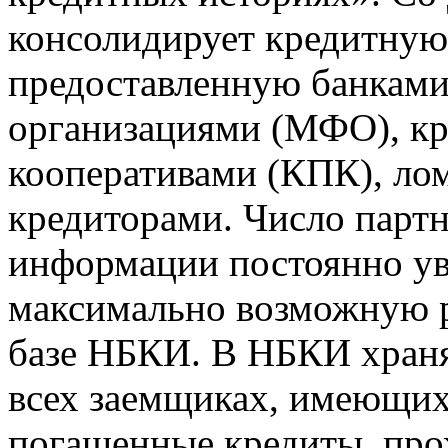
консолидирует кредитну
предоставленную банкам
организациями (МФО), к
кооперативами (КПК), ло
кредиторами. Число парт
информации постоянно уве
максимально возможную р
базе НБКИ. В НБКИ храня
всех заемщиках, имеющи
погашенные кредиты, пр