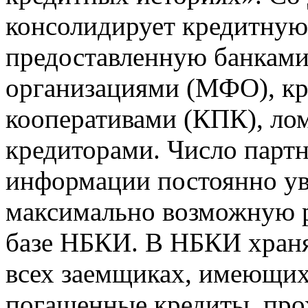
консолидирует кредитну
предоставленную банкам
организациями (МФО), к
кооперативами (КПК), ло
кредиторами. Число парт
информации постоянно уве
максимально возможную р
базе НБКИ. В НБКИ храня
всех заемщиках, имеющи
погашенные кредиты, пр