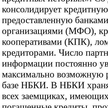
консолидирует кредитну
предоставленную банкам
организациями (МФО), к
кооперативами (КПК), ло
кредиторами. Число парт
информации постоянно уве
максимально возможную р
базе НБКИ. В НБКИ храня
всех заемщиках, имеющи
погашенные кредиты, пр