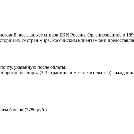
торий, возглавляет список БКИ России. Организованное в 189
торий из 19 стран мира. Российским клиентам они предоставля
почту, указанную после оплаты.
воротов паспорта (2-3 страницы и место жительства) гражданин
ем банков (2780 руб.)