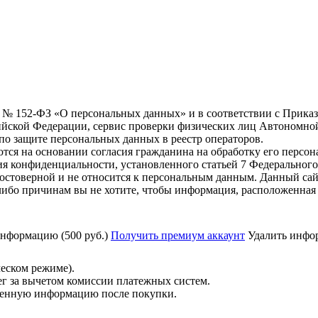
6 г. № 152-ФЗ «О персональных данных» и в соответствии с Прика
йской Федерации, сервис проверки физических лиц Автономно
о защите персональных данных в реестр операторов.
тся на основании согласия гражданина на обработку его персо
вания конфиденциальности, установленного статьей 7 Федерально
остоверной и не относится к персональным данным. Данный сай
либо причинам вы не хотите, чтобы информация, расположенная 
нформацию (500 руб.)
Получить премиум аккаунт
Удалить инфор
ческом режиме).
ег за вычетом комиссии платежных систем.
ученную информацию после покупки.