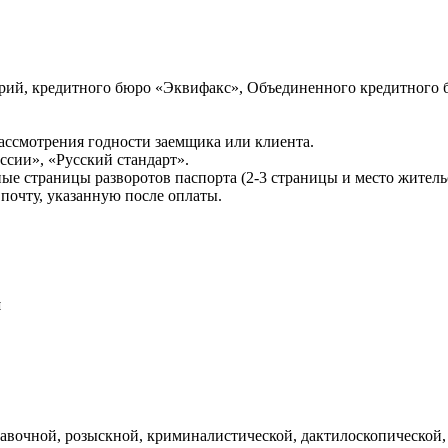
ий, кредитного бюро «Эквифакс», Объединенного кредитного б
ссмотрения годности заемщика или клиента.
сии», «Русский стандарт».
ые страницы разворотов паспорта (2-3 страницы и место житель
почту, указанную после оплаты.
и
авочной, розыскной, криминалистической, дактилоскопической,