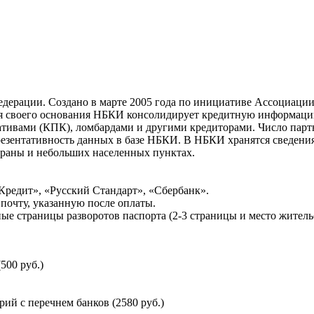
ерации. Создано в марте 2005 года по инициативе Ассоциации 
ня своего основания НБКИ консолидирует кредитную информац
ативами (КПК), ломбардами и другими кредиторами. Число па
резентативность данных в базе НБКИ. В НБКИ хранятся сведени
раны и небольших населенных пунктах.
Кредит», «Русский Стандарт», «Сбербанк».
почту, указанную после оплаты.
ые страницы разворотов паспорта (2-3 страницы и место житель
500 руб.)
й с перечнем банков (2580 руб.)