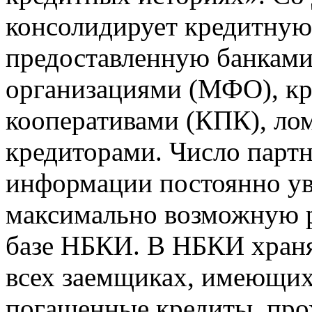
консолидирует кредитну
предоставленную банкам
организациями (МФО), к
кооперативами (КПК), ло
кредиторами. Число парт
информации постоянно уве
максимально возможную р
базе НБКИ. В НБКИ храня
всех заемщиках, имеющи
погашенные кредиты, пр