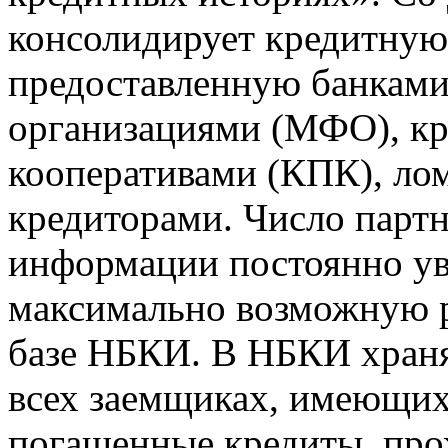
консолидирует кредитну
предоставленную банкам
организациями (МФО), к
кооперативами (КПК), ло
кредиторами. Число парт
информации постоянно уве
максимально возможную р
базе НБКИ. В НБКИ храня
всех заемщиках, имеющи
погашенные кредиты, пр