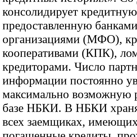
консолидирует кредитну
предоставленную банкам
организациями (МФО), к
кооперативами (КПК), ло
кредиторами. Число парт
информации постоянно уве
максимально возможную р
базе НБКИ. В НБКИ храня
всех заемщиках, имеющи
погашенные кредиты, пр