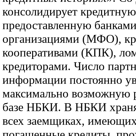
консолидирует кредитну
предоставленную банкам
организациями (МФО), к
кооперативами (КПК), ло
кредиторами. Число парт
информации постоянно уве
максимально возможную р
базе НБКИ. В НБКИ храня
всех заемщиках, имеющи
погашенные кредиты, пр