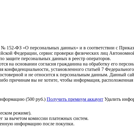
6 г. № 152-ФЗ «О персональных данных» и в соответствии с Прика
йской Федерации, сервис проверки физических лиц Автономно
о защите персональных данных в реестр операторов.
тся на основании согласия гражданина на обработку его персо
вания конфиденциальности, установленного статьей 7 Федерально
остоверной и не относится к персональным данным. Данный сай
либо причинам вы не хотите, чтобы информация, расположенная 
нформацию (500 руб.)
Получить премиум аккаунт
Удалить инфор
ческом режиме).
ег за вычетом комиссии платежных систем.
ученную информацию после покупки.