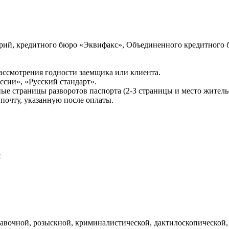
ий, кредитного бюро «Эквифакс», Объединенного кредитного б
ссмотрения годности заемщика или клиента.
сии», «Русский стандарт».
ые страницы разворотов паспорта (2-3 страницы и место житель
почту, указанную после оплаты.
и
авочной, розыскной, криминалистической, дактилоскопической,