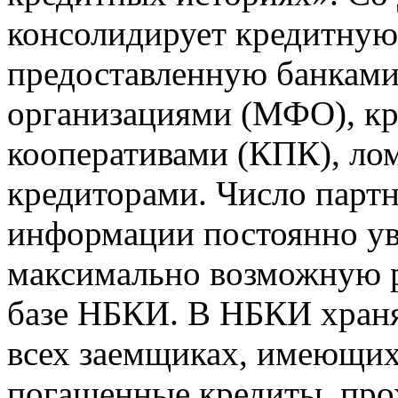
консолидирует кредитну
предоставленную банкам
организациями (МФО), к
кооперативами (КПК), ло
кредиторами. Число парт
информации постоянно уве
максимально возможную р
базе НБКИ. В НБКИ храня
всех заемщиках, имеющи
погашенные кредиты, пр