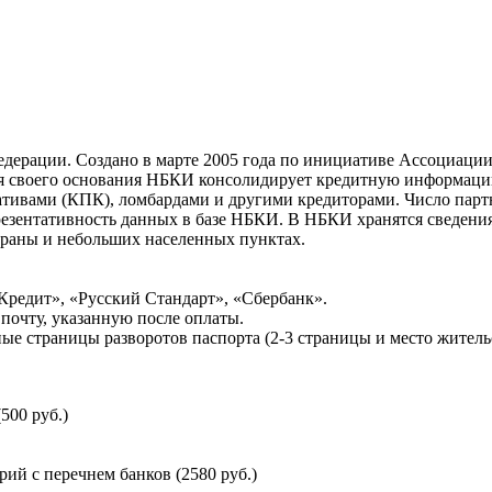
ерации. Создано в марте 2005 года по инициативе Ассоциации 
ня своего основания НБКИ консолидирует кредитную информац
ативами (КПК), ломбардами и другими кредиторами. Число па
резентативность данных в базе НБКИ. В НБКИ хранятся сведени
раны и небольших населенных пунктах.
Кредит», «Русский Стандарт», «Сбербанк».
почту, указанную после оплаты.
ые страницы разворотов паспорта (2-3 страницы и место житель
500 руб.)
й с перечнем банков (2580 руб.)