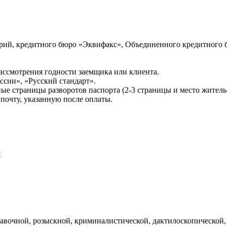
ий, кредитного бюро «Эквифакс», Объединенного кредитного б
ссмотрения годности заемщика или клиента.
сии», «Русский стандарт».
ые страницы разворотов паспорта (2-3 страницы и место житель
почту, указанную после оплаты.
и
авочной, розыскной, криминалистической, дактилоскопической,