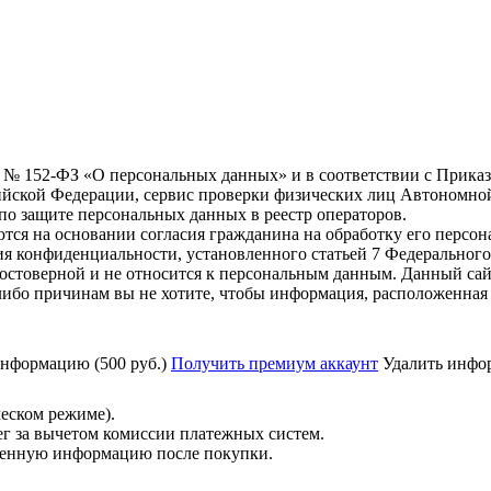
6 г. № 152-ФЗ «О персональных данных» и в соответствии с Прика
йской Федерации, сервис проверки физических лиц Автономно
о защите персональных данных в реестр операторов.
тся на основании согласия гражданина на обработку его персо
вания конфиденциальности, установленного статьей 7 Федерально
остоверной и не относится к персональным данным. Данный сай
либо причинам вы не хотите, чтобы информация, расположенная 
нформацию (500 руб.)
Получить премиум аккаунт
Удалить инфор
ческом режиме).
ег за вычетом комиссии платежных систем.
ученную информацию после покупки.