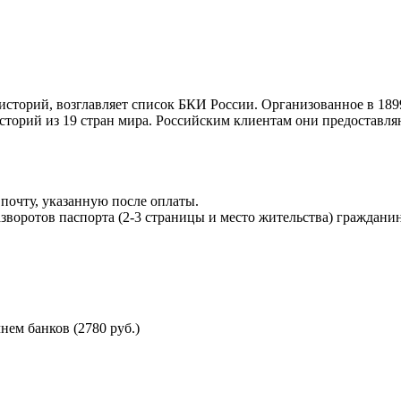
торий, возглавляет список БКИ России. Организованное в 189
торий из 19 стран мира. Российским клиентам они предоставля
почту, указанную после оплаты.
воротов паспорта (2-3 страницы и место жительства) гражданин
ем банков (2780 руб.)