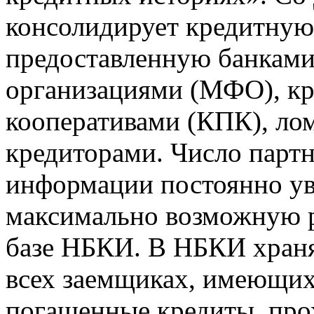
консолидирует кредитну
предоставленную банкам
организациями (МФО), к
кооперативами (КПК), ло
кредиторами. Число парт
информации постоянно уве
максимально возможную р
базе НБКИ. В НБКИ храня
всех заемщиках, имеющи
погашенные кредиты, пр