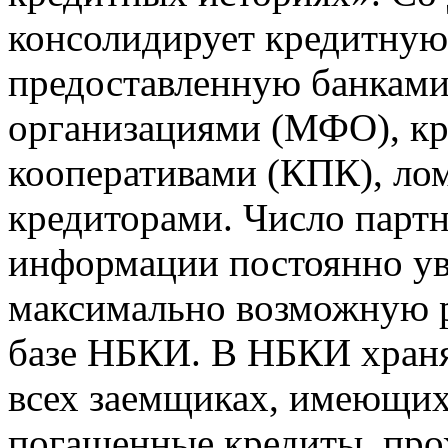
консолидирует кредитну
предоставленную банкам
организациями (МФО), к
кооперативами (КПК), ло
кредиторами. Число парт
информации постоянно уве
максимально возможную р
базе НБКИ. В НБКИ храня
всех заемщиках, имеющи
погашенные кредиты, пр