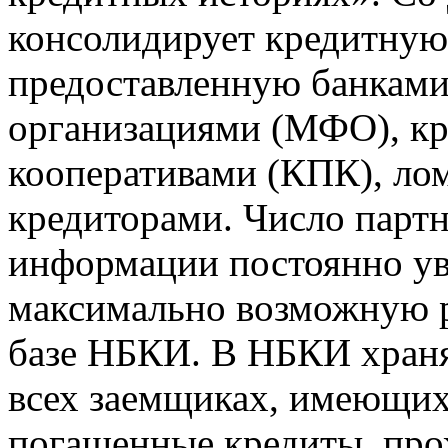
консолидирует кредитну
предоставленную банкам
организациями (МФО), к
кооперативами (КПК), ло
кредиторами. Число парт
информации постоянно уве
максимально возможную р
базе НБКИ. В НБКИ храня
всех заемщиках, имеющи
погашенные кредиты, пр