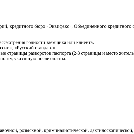
ий, кредитного бюро «Эквифакс», Объединенного кредитного б
ссмотрения годности заемщика или клиента.
сии», «Русский стандарт».
ые страницы разворотов паспорта (2-3 страницы и место житель
почту, указанную после оплаты.
и
авочной, розыскной, криминалистической, дактилоскопической,