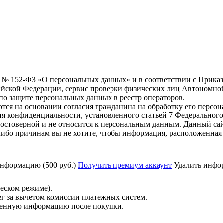
6 г. № 152-ФЗ «О персональных данных» и в соответствии с Прика
йской Федерации, сервис проверки физических лиц Автономно
о защите персональных данных в реестр операторов.
тся на основании согласия гражданина на обработку его персо
вания конфиденциальности, установленного статьей 7 Федерально
остоверной и не относится к персональным данным. Данный сай
либо причинам вы не хотите, чтобы информация, расположенная 
нформацию (500 руб.)
Получить премиум аккаунт
Удалить инфор
ческом режиме).
ег за вычетом комиссии платежных систем.
ученную информацию после покупки.