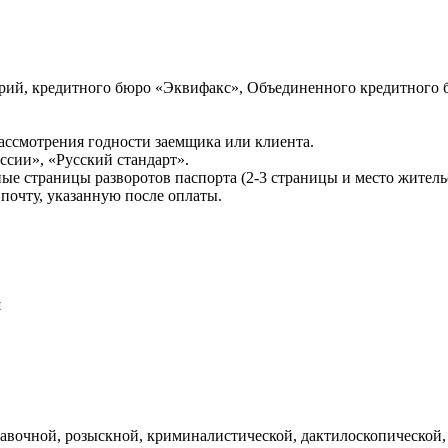
ий, кредитного бюро «Эквифакс», Объединенного кредитного б
ссмотрения годности заемщика или клиента.
сии», «Русский стандарт».
ые страницы разворотов паспорта (2-3 страницы и место житель
почту, указанную после оплаты.
и
авочной, розыскной, криминалистической, дактилоскопической,