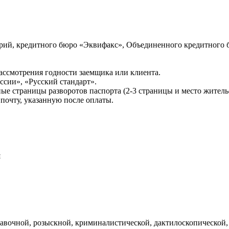
ий, кредитного бюро «Эквифакс», Объединенного кредитного б
ссмотрения годности заемщика или клиента.
сии», «Русский стандарт».
ые страницы разворотов паспорта (2-3 страницы и место житель
почту, указанную после оплаты.
и
авочной, розыскной, криминалистической, дактилоскопической,