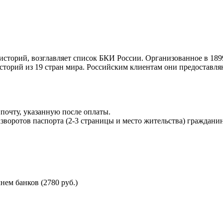
торий, возглавляет список БКИ России. Организованное в 189
торий из 19 стран мира. Российским клиентам они предоставля
почту, указанную после оплаты.
воротов паспорта (2-3 страницы и место жительства) гражданин
ем банков (2780 руб.)