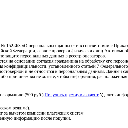
6 г. № 152-ФЗ «О персональных данных» и в соответствии с Прика
йской Федерации, сервис проверки физических лиц Автономно
о защите персональных данных в реестр операторов.
тся на основании согласия гражданина на обработку его персо
вания конфиденциальности, установленного статьей 7 Федерально
остоверной и не относится к персональным данным. Данный са
либо причинам вы не хотите, чтобы информация, расположенная 
нформацию (500 руб.)
Получить премиум аккаунт
Удалить инфор
ческом режиме).
ег за вычетом комиссии платежных систем.
ученную информацию после покупки.