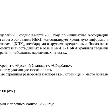
ерации. Создано в марте 2005 года по инициативе Ассоциации 
ня своего основания НБКИ консолидирует кредитную информац
ативами (КПК), ломбардами и другими кредиторами. Число па
резентативность данных в базе НБКИ. В НБКИ хранятся сведени
раны и небольших населенных пунктах.
Кредит», «Русский Стандарт», «Сбербанк».
почту, указанную после оплаты.
ые страницы разворотов паспорта (2-3 страницы и место житель
500 руб.)
й с перечнем банков (2580 руб.)