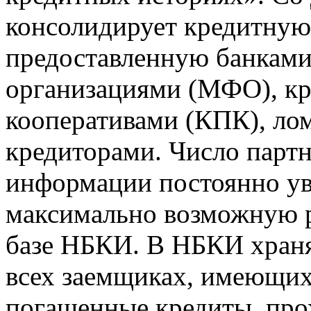
консолидирует кредитну
предоставленную банкам
организациями (МФО), к
кооперативами (КПК), ло
кредиторами. Число парт
информации постоянно уве
максимально возможную р
базе НБКИ. В НБКИ храня
всех заемщиках, имеющи
погашенные кредиты, пр