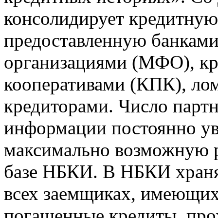
консолидирует кредитну
предоставленную банкам
организациями (МФО), к
кооперативами (КПК), ло
кредиторами. Число парт
информации постоянно уве
максимально возможную р
базе НБКИ. В НБКИ храня
всех заемщиках, имеющи
погашенные кредиты, пр