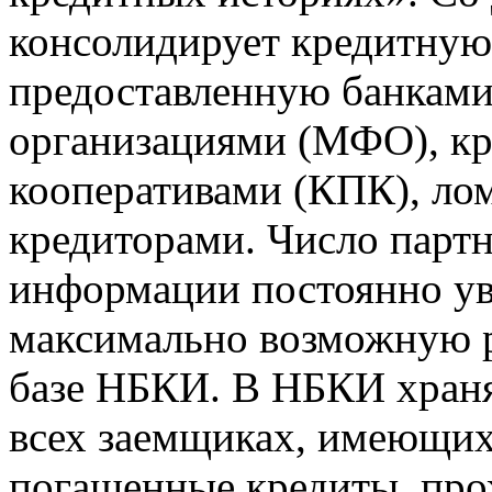
консолидирует кредитну
предоставленную банкам
организациями (МФО), к
кооперативами (КПК), ло
кредиторами. Число парт
информации постоянно уве
максимально возможную р
базе НБКИ. В НБКИ храня
всех заемщиках, имеющи
погашенные кредиты, пр