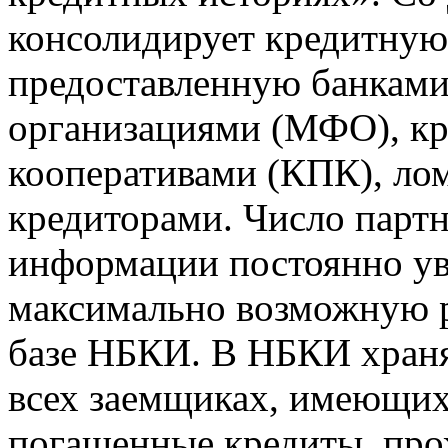
консолидирует кредитну
предоставленную банкам
организациями (МФО), к
кооперативами (КПК), ло
кредиторами. Число парт
информации постоянно уве
максимально возможную р
базе НБКИ. В НБКИ храня
всех заемщиках, имеющи
погашенные кредиты, пр