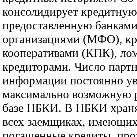
консолидирует кредитну
предоставленную банкам
организациями (МФО), к
кооперативами (КПК), ло
кредиторами. Число парт
информации постоянно уве
максимально возможную р
базе НБКИ. В НБКИ храня
всех заемщиках, имеющи
погашенные кредиты, пр