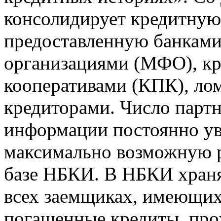
консолидирует кредитну
предоставленную банкам
организациями (МФО), к
кооперативами (КПК), ло
кредиторами. Число парт
информации постоянно уве
максимально возможную р
базе НБКИ. В НБКИ храня
всех заемщиках, имеющи
погашенные кредиты, пр