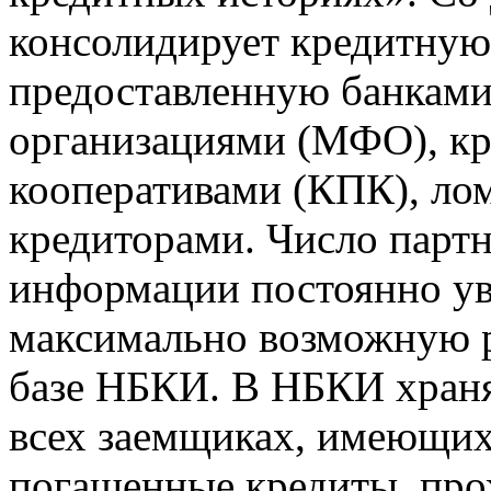
консолидирует кредитну
предоставленную банкам
организациями (МФО), к
кооперативами (КПК), ло
кредиторами. Число парт
информации постоянно уве
максимально возможную р
базе НБКИ. В НБКИ храня
всех заемщиках, имеющи
погашенные кредиты, пр