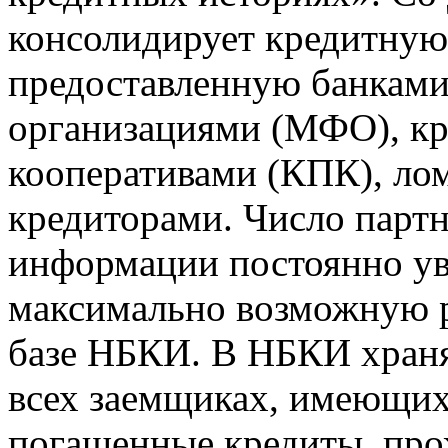
консолидирует кредитну
предоставленную банкам
организациями (МФО), к
кооперативами (КПК), ло
кредиторами. Число парт
информации постоянно уве
максимально возможную р
базе НБКИ. В НБКИ храня
всех заемщиках, имеющи
погашенные кредиты, пр