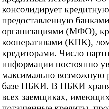
консолидирует кредитну
предоставленную банкам
организациями (МФО), к
кооперативами (КПК), ло
кредиторами. Число парт
информации постоянно уве
максимально возможную р
базе НБКИ. В НБКИ храня
всех заемщиках, имеющи
погашенные кредиты, пр