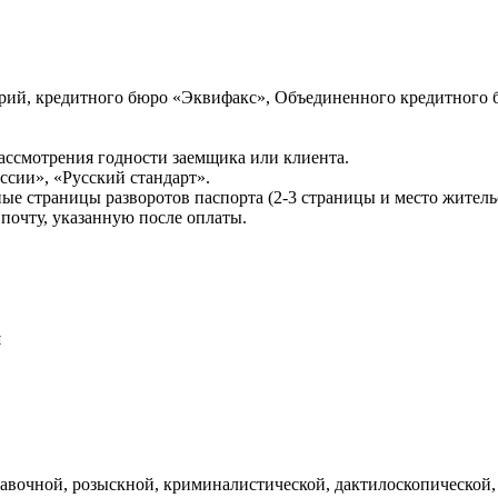
ий, кредитного бюро «Эквифакс», Объединенного кредитного б
ссмотрения годности заемщика или клиента.
сии», «Русский стандарт».
ые страницы разворотов паспорта (2-3 страницы и место житель
почту, указанную после оплаты.
и
авочной, розыскной, криминалистической, дактилоскопической,