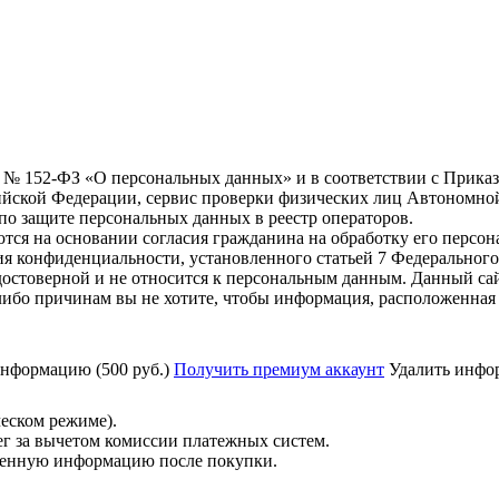
6 г. № 152-ФЗ «О персональных данных» и в соответствии с Прика
йской Федерации, сервис проверки физических лиц Автономно
о защите персональных данных в реестр операторов.
тся на основании согласия гражданина на обработку его персо
вания конфиденциальности, установленного статьей 7 Федерально
остоверной и не относится к персональным данным. Данный сай
либо причинам вы не хотите, чтобы информация, расположенная 
нформацию (500 руб.)
Получить премиум аккаунт
Удалить инфор
ческом режиме).
ег за вычетом комиссии платежных систем.
ученную информацию после покупки.