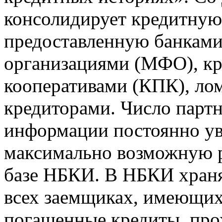
консолидирует кредитну
предоставленную банкам
организациями (МФО), к
кооперативами (КПК), ло
кредиторами. Число парт
информации постоянно уве
максимально возможную р
базе НБКИ. В НБКИ храня
всех заемщиках, имеющи
погашенные кредиты, пр