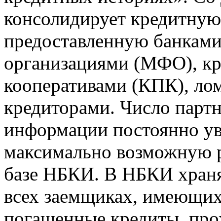
консолидирует кредитну
предоставленную банкам
организациями (МФО), к
кооперативами (КПК), ло
кредиторами. Число парт
информации постоянно уве
максимально возможную р
базе НБКИ. В НБКИ храня
всех заемщиках, имеющи
погашенные кредиты, пр