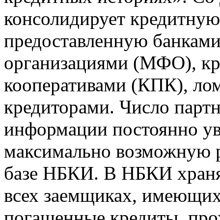
консолидирует кредитну
предоставленную банкам
организациями (МФО), к
кооперативами (КПК), ло
кредиторами. Число парт
информации постоянно уве
максимально возможную р
базе НБКИ. В НБКИ храня
всех заемщиках, имеющи
погашенные кредиты, пр